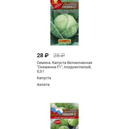
28 ₽
28 ₽
Семена. Капуста белокочанная
"Снежинка F1", позднеспелый,
0,3 г
Капуста
Аэлита