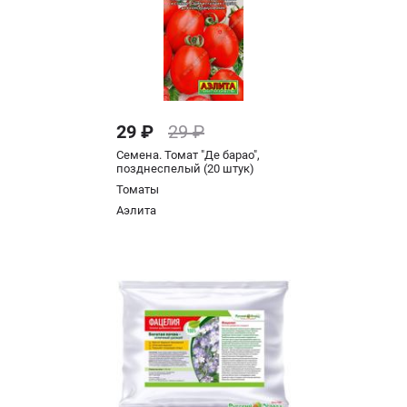
29 ₽
29 ₽
Семена. Томат "Де барао",
позднеспелый (20 штук)
Томаты
Аэлита