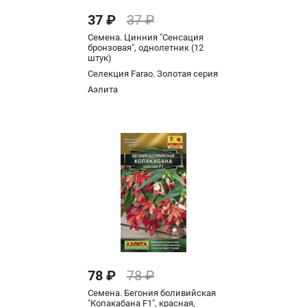
37 ₽
37 ₽
Семена. Цинния "Сенсация
бронзовая", однолетник (12
штук)
Селекция Farao. Золотая серия
Аэлита
78 ₽
78 ₽
Семена. Бегония боливийская
"Копакабана F1", красная,