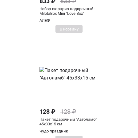
833 ₽
833 ₽
Набор-сюрприз подарочный:
MilotaBox Mini "Love Box"
АЛЕФ
В корзину
128 ₽
128 ₽
Пакет подарочный "Автоламб"
45х33х15 см
Чудо праздник