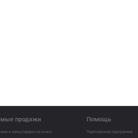
ямые продажи
Помощь
ики и канцтовары на класс
Партнерская программа