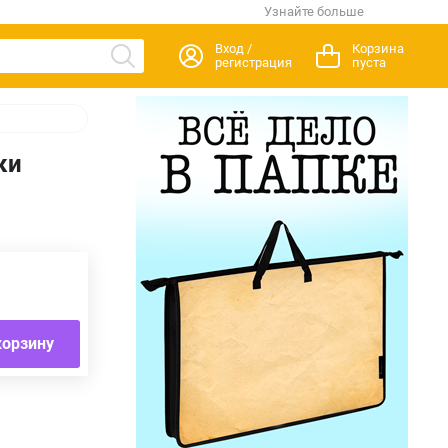
Узнайте больше
Вход /
Корзина
регистрация
пуста
ки
корзину