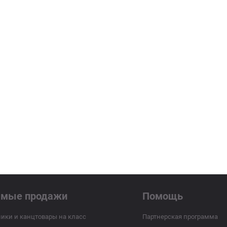
ямые продажи
Помощь
ики и канцтовары на класс
Партнерская программа