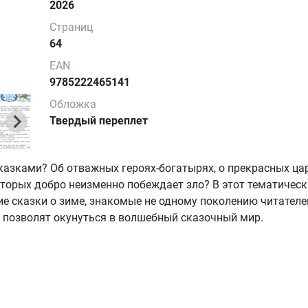
2026
Страниц
64
EAN
9785222465141
Обложка
Твердый переплет
казками? Об отважных героях-богатырях, о прекрасных цар
оторых добро неизменно побеждает зло? В этот тематичес
е сказки о зиме, знакомые не одному поколению читателей
 позволят окунуться в волшебный сказочный мир.