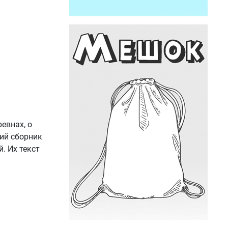
евнах, о
кий сборник
. Их текст